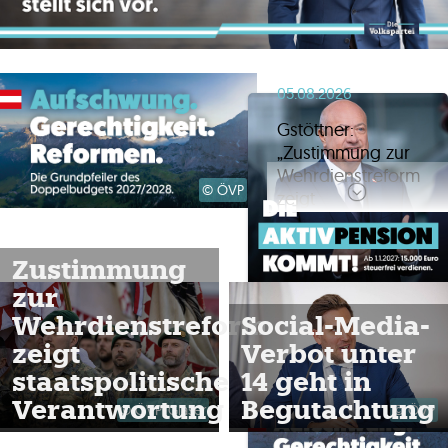
ontakt
05.08.2026
Gstöttner:
„Zustimmung zur
Wehrdienstreform
© ÖVP
zeigt
staatspolitische
Verantwortung für
Zustimmung
jede
Parlamentspartei“
zur
Wehrdienstreform
Social-Media-
zeigt
Verbot unter
01.08.2026
staatspolitische
14 geht in
Gstöttner: „Aktuelle
Verantwortung
Begutachtung
Inflationszahlen
© ÖVP/Glaser
© ÖVP
zeigen, dass