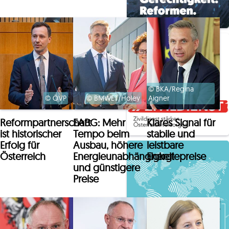
Maßnahmen der
Bundesregierung
wirken“
21.07.2026 | Heute
"Erstmals seit 20
Jahren" – Asyl-
© BKA/Regina
Anträge auf
© ÖVP
© BMWET/Holey
Aigner
Tiefstand
Reformpartnerschaft
EABG: Mehr
Klares Signal für
ist historischer
Tempo beim
stabile und
21.07.2026
Erfolg für
Ausbau, höhere
leistbare
Österreich
Energieunabhängigkeit
Energiepreise
Gerstl: Nähe der
und günstigere
Kickl-FPÖ zur
Preise
rechtsextremen
Identitären
Bewegung staats-
und
demokratiegefährde