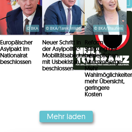
21.07.2026
Gödl: Klar,
© BKA
© BKA/Tarek Wilde
© BKA/Brauneis
konsequent,
gerecht – das ist
Europäischer
Neuer Schritt in
Reform zur
Asylpolitik Marke
Asylpakt im
der Asylpolitik:
Stärkung der
ÖVP
Nationalrat
Mobilitätsabkommen
betrieblichen
beschlossen
mit Usbekistan
Altersvorsorge:
beschlossen
Mehr
07.07.2026
Wahlmöglichkeiten
mehr Übersicht,
Personelle
geringere
Veränderungen in
Kosten
der
Österreichischen
Volkspartei
Mehr laden