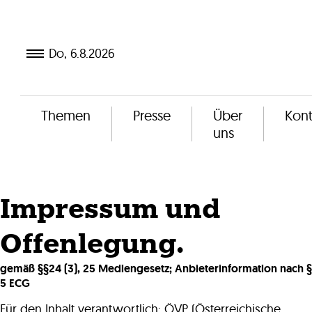
Schließen
Do, 6.8.2026
ÖVP ON
Themen
Presse
Über
Kont
uns
itmachen
b informiert
Impressum und
hemen
Offenlegung.
resse
gemäß §§24 (3), 25 Mediengesetz; Anbieterinformation nach §
ber
5 ECG
ns
Für den Inhalt verantwortlich: ÖVP (Österreichische