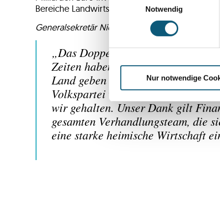
Bereiche Landwirtschaft, Forschung, Innovation
Notwendig
Generalsekretär Nico Marchetti:
„Das Doppelbudget 2027/28 trägt kl
Zeiten haben wir sichergestellt, d
Land geben wird. Bundeskanzler Chr
Nur notwendige Cook
Volkspartei weder Erbschafts- noc
wir gehalten. Unser Dank gilt Fin
gesamten Verhandlungsteam, die si
eine starke heimische Wirtschaft e