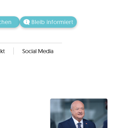
chen
Bleib informiert
kt
Social Media