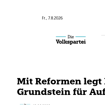
Schließen
Fr., 7.8.2026
ÖVP ON
Mitmachen
Bleib informiert
Themen
Mit Reformen legt
Presse
Grundstein für A
Über uns
Kontakt