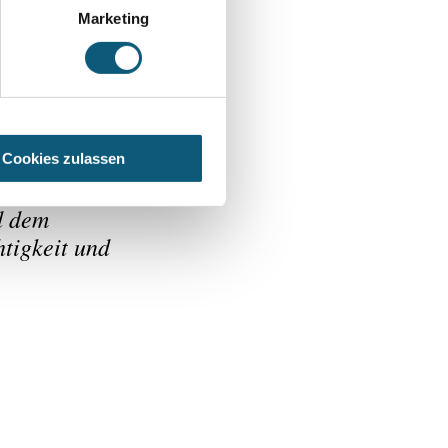
Marketing
sfordernden
 unserem
er
Cookies zulassen
rechen haben
d dem
tigkeit und