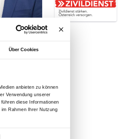
Über Cookies
 werden zur
tieren wir in
 Medien anbieten zu können
hrer Verwendung unserer
splätze und
 führen diese Informationen
s Budgets
ie im Rahmen Ihrer Nutzung
ür die
gesehen. Durch
 Mehr als 10
zung für die