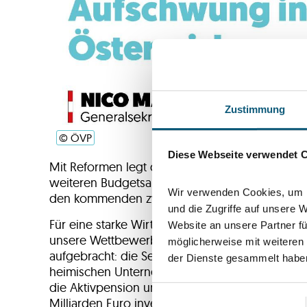
Zustimmung
© ÖVP
Diese Webseite verwendet 
Mit Reformen legt das Doppelbudget 2027/28 d
weiteren Budgetsanierung eingespart. Unter de
Wir verwenden Cookies, um I
den kommenden zwei Jahren gezielt in die zent
und die Zugriffe auf unsere 
Für eine starke Wirtschaft stehen 2,5 Milliarden
Website an unsere Partner fü
unsere Wettbewerbsfähigkeit bereit. 2 Milliar
möglicherweise mit weiteren
aufgebracht: die Senkung der Lohnnebenkosten, 
der Dienste gesammelt habe
heimischen Unternehmen umsetzen. 750 Millione
die Aktivpension und stärkere Arbeitsanreize ste
Milliarden Euro investieren wir in die Sicherh
Einwilligungsauswahl