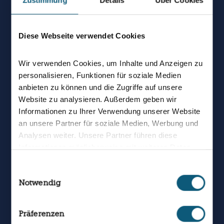
Diese Webseite verwendet Cookies
Wir verwenden Cookies, um Inhalte und Anzeigen zu
personalisieren, Funktionen für soziale Medien
anbieten zu können und die Zugriffe auf unsere
Ganz Österreich fiebert
Website zu analysieren. Außerdem geben wir
mit, wenn unser Team bei
Informationen zu Ihrer Verwendung unserer Website
an unsere Partner für soziale Medien, Werbung und
der Fußball-WM alles gibt.
Analysen weiter. Unsere Partner führen diese
Wir drücken die Daumen
Informationen möglicherweise mit weiteren Daten
zusammen, die Sie ihnen bereitgestellt haben oder
und freuen uns auf viele
die sie im Rahmen Ihrer Nutzung der Dienste
Einwilligungsauswahl
rot-weiß-rote
Notwendig
gesammelt haben.
Erfolgsmomente.
Christian Stocker
Präferenzen
Bundeskanzler und Bundesparteiobmann der