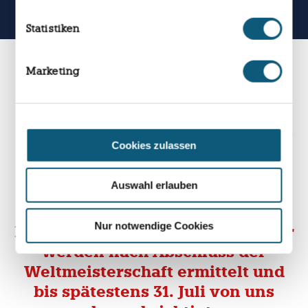
Volkspartei
Statistiken
Marketing
Mit dem Ende der Gruppenphase
ist unser Tippspiel erfolgreich
abgeschlossen. Wir bedanken uns
Cookies zulassen
herzlich bei allen für ihre
Teilnahme und wünschen viel
Auswahl erlauben
Glück bei der Auslosung.
Nur notwendige Cookies
Die Gewinnerinnen und Gewinner
werden nach Abschluss der
Weltmeisterschaft ermittelt und
bis spätestens 31. Juli von uns